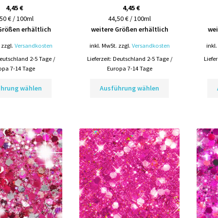
4,45
€
4,45
€
50 € / 100ml
44,50 € / 100ml
Größen erhältlich
weitere Größen erhältlich
wei
zzgl.
Versandkosten
inkl. MwSt.
zzgl.
Versandkosten
inkl
eutschland 2-5 Tage /
Lieferzeit:
Deutschland 2-5 Tage /
Liefe
opa 7-14 Tage
Europa 7-14 Tage
Dieses
Dieses
ührung wählen
Ausführung wählen
Produkt
Produkt
weist
weist
mehrere
mehrere
Varianten
Varianten
auf.
auf.
Die
Die
Optionen
Optionen
können
können
auf
auf
der
der
Produktseite
Produktseite
gewählt
gewählt