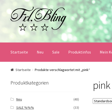
Zur
Springe
Navigation
zum
springen
Inhalt
Startseite
Neu
Sale
Produktinfos
Mein K
Start
AGB und Kundeninformationen
Datenschutz
Startseite
Produkte verschlagwortet mit „pink“
pink
Mein Konto
Produktinfos
Versandbedingungen
Produktkategorien
Widerrufsbelehrung / Muster-Widerrufsformular
Zah
Neu
(48)
SALE %%%
(33)