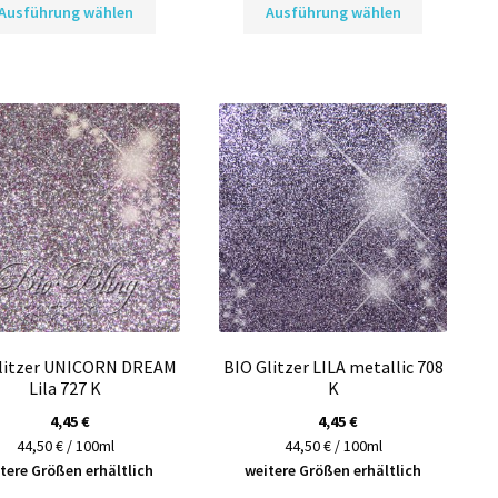
Ausführung wählen
Ausführung wählen
Produkt
Produkt
weist
weist
mehrere
mehrere
Varianten
Varianten
auf.
auf.
Die
Die
Optionen
Optionen
können
können
auf
auf
der
der
Produktseite
Produktsei
gewählt
gewählt
werden
werden
litzer UNICORN DREAM
BIO Glitzer LILA metallic 708
Lila 727 K
K
4,45
€
4,45
€
44,50 € / 100ml
44,50 € / 100ml
tere Größen erhältlich
weitere Größen erhältlich