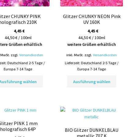
werden
werden
litzer CHUNKY PINK
Glitzer CHUNKY NEON Pink
holografisch 210K
UV 160K
4,45
€
4,45
€
44,50 € / 100ml
44,50 € / 100ml
tere Größen erhältlich
weitere Größen erhältlich
. MwSt.
zzgl.
Versandkosten
inkl. MwSt.
zzgl.
Versandkosten
rzeit:
Deutschland 2-5 Tage /
Lieferzeit:
Deutschland 2-5 Tage /
Europa 7-14 Tage
Europa 7-14 Tage
Dieses
Dieses
Ausführung wählen
Ausführung wählen
Produkt
Produkt
weist
weist
mehrere
mehrere
Varianten
Varianten
auf.
auf.
Die
Die
Glitzer PINK 1 mm
Optionen
Optionen
holografisch 64P
BIO Glitzer DUNKELBLAU
können
können
metallic 707 K