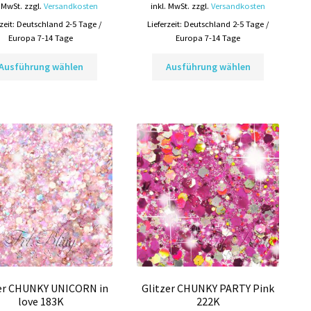
. MwSt.
zzgl.
Versandkosten
inkl. MwSt.
zzgl.
Versandkosten
rzeit:
Deutschland 2-5 Tage /
Lieferzeit:
Deutschland 2-5 Tage /
Europa 7-14 Tage
Europa 7-14 Tage
Dieses
Dieses
Ausführung wählen
Ausführung wählen
Produkt
Produkt
weist
weist
mehrere
mehrere
Varianten
Varianten
auf.
auf.
Die
Die
Optionen
Optionen
können
können
auf
auf
der
der
Produktseite
Produktsei
gewählt
gewählt
werden
werden
zer CHUNKY UNICORN in
Glitzer CHUNKY PARTY Pink
love 183K
222K