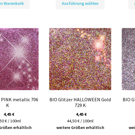
en Warenkorb
Ausführung wählen
Produkt
weist
mehrere
Varianten
auf.
Die
Optionen
können
auf
der
Produktseite
gewählt
werden
r PINK metallic 706
BIO Glitzer HALLOWEEN Gold
BIO G
K
729 K
4,45
€
4,45
€
50 € / 100ml
44,50 € / 100ml
Größen erhältlich
weitere Größen erhältlich
wei