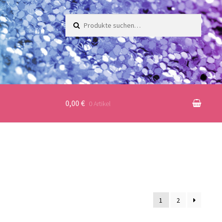
Suche
nach:
0,00 €
0 Artikel
1
2