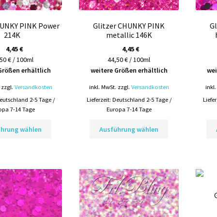
werden
werden
HUNKY PINK Power
Glitzer CHUNKY PINK
G
214K
metallic 146K
4,45
€
4,45
€
50 € / 100ml
44,50 € / 100ml
Größen erhältlich
weitere Größen erhältlich
wei
zzgl.
Versandkosten
inkl. MwSt.
zzgl.
Versandkosten
inkl
eutschland 2-5 Tage /
Lieferzeit:
Deutschland 2-5 Tage /
Liefe
opa 7-14 Tage
Europa 7-14 Tage
Dieses
Dieses
ührung wählen
Ausführung wählen
Produkt
Produkt
weist
weist
mehrere
mehrere
Varianten
Varianten
auf.
auf.
Die
Die
Optionen
Optionen
können
können