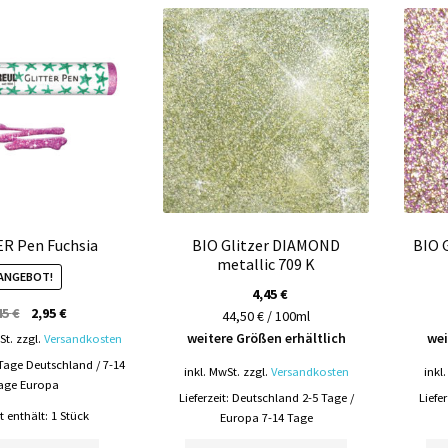
R Pen Fuchsia
BIO Glitzer DIAMOND
BIO 
metallic 709 K
ANGEBOT!
4,45
€
Ursprünglicher
Aktueller
45
€
2,95
€
44,50 € / 100ml
Preis
Preis
weitere Größen erhältlich
wei
St.
zzgl.
Versandkosten
war:
ist:
 Tage Deutschland / 7-14
inkl. MwSt.
zzgl.
Versandkosten
inkl
3,45 €
2,95 €.
age Europa
Lieferzeit:
Deutschland 2-5 Tage /
Liefe
 enthält: 1
Stück
Europa 7-14 Tage
Dieses