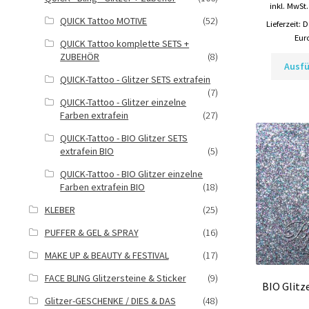
inkl. MwSt.
QUICK Tattoo MOTIVE
(52)
Lieferzeit:
D
Eur
QUICK Tattoo komplette SETS +
ZUBEHÖR
(8)
Ausf
QUICK-Tattoo - Glitzer SETS extrafein
(7)
QUICK-Tattoo - Glitzer einzelne
Farben extrafein
(27)
QUICK-Tattoo - BIO Glitzer SETS
extrafein BIO
(5)
QUICK-Tattoo - BIO Glitzer einzelne
Farben extrafein BIO
(18)
KLEBER
(25)
PUFFER & GEL & SPRAY
(16)
MAKE UP & BEAUTY & FESTIVAL
(17)
FACE BLING Glitzersteine & Sticker
(9)
BIO Glitz
Glitzer-GESCHENKE / DIES & DAS
(48)