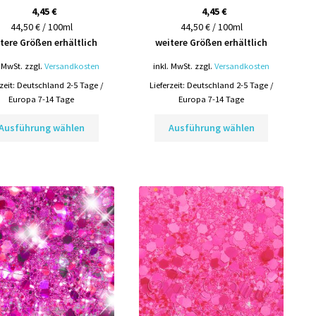
4,45
€
4,45
€
44,50 € / 100ml
44,50 € / 100ml
tere Größen erhältlich
weitere Größen erhältlich
. MwSt.
zzgl.
Versandkosten
inkl. MwSt.
zzgl.
Versandkosten
rzeit:
Deutschland 2-5 Tage /
Lieferzeit:
Deutschland 2-5 Tage /
Europa 7-14 Tage
Europa 7-14 Tage
Dieses
Dieses
Ausführung wählen
Ausführung wählen
Produkt
Produkt
weist
weist
mehrere
mehrere
Varianten
Varianten
auf.
auf.
Die
Die
Optionen
Optionen
können
können
auf
auf
der
der
Produktseite
Produktsei
gewählt
gewählt