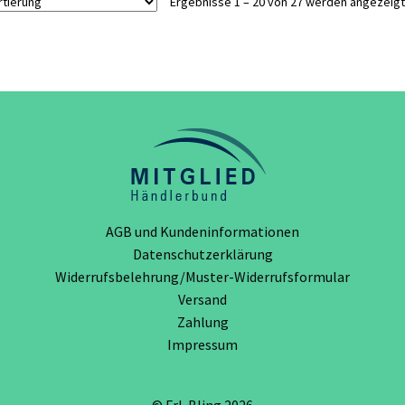
Ergebnisse 1 – 20 von 27 werden angezeigt
Die
Die
Optionen
Optionen
können
können
auf
auf
der
der
Produktseite
Produktseite
gewählt
gewählt
werden
werden
AGB und Kundeninformationen
Datenschutzerklärung
Widerrufsbelehrung/Muster-Widerrufsformular
Versand
Zahlung
Impressum