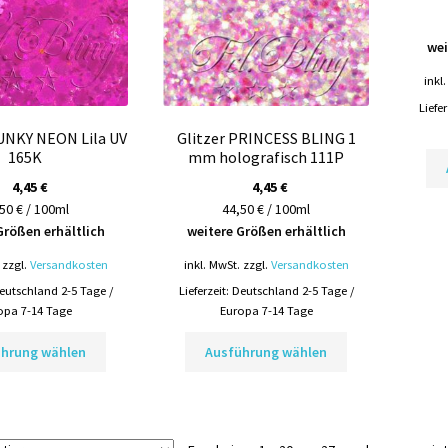
auf
auf
der
der
Produktseite
Produktseite
wei
gewählt
gewählt
inkl
werden
werden
Liefe
UNKY NEON Lila UV
Glitzer PRINCESS BLING 1
165K
mm holografisch 111P
4,45
€
4,45
€
50 € / 100ml
44,50 € / 100ml
Größen erhältlich
weitere Größen erhältlich
zzgl.
Versandkosten
inkl. MwSt.
zzgl.
Versandkosten
eutschland 2-5 Tage /
Lieferzeit:
Deutschland 2-5 Tage /
opa 7-14 Tage
Europa 7-14 Tage
Dieses
Dieses
ührung wählen
Ausführung wählen
Produkt
Produkt
weist
weist
mehrere
mehrere
Varianten
Varianten
auf.
auf.