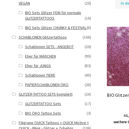
In d
VEGAN
(20)
BIO Sets Glitzer FEIN für normale
GLITZERTATTOOS
(16)
BIO Sets Glitzer CHUNKY & FESTIVAL
(8)
SCHABLONEN Glitzertattoos
(166)
Schablonen SETS - ANGEBOT
(20)
Eher für MÄDCHEN
(99)
Eher für JUNGS
(83)
Schablonen TIERE
(49)
PAPIERSCHABLONEN ÖKO
(28)
GLITZER-TATTOO SETS komplett
(24)
BIO Glitze
GLITZERTATTOO Sets
(17)
BIO ÖKO Tattoo Sets
(3)
44,
weitere 
Filigrane QUICK Tattoos + QUICK Motive +
QUICK - Bling - Glitzer + Zubehör
(106)