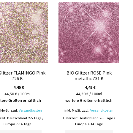
Glitzer FLAMINGO Pink
BIO Glitzer ROSE Pink
726 K
metallic 731 K
4,45
€
4,45
€
44,50 € / 100ml
44,50 € / 100ml
tere Größen erhältlich
weitere Größen erhältlich
. MwSt.
zzgl.
Versandkosten
inkl. MwSt.
zzgl.
Versandkosten
rzeit:
Deutschland 2-5 Tage /
Lieferzeit:
Deutschland 2-5 Tage /
Europa 7-14 Tage
Europa 7-14 Tage
Dieses
Dieses