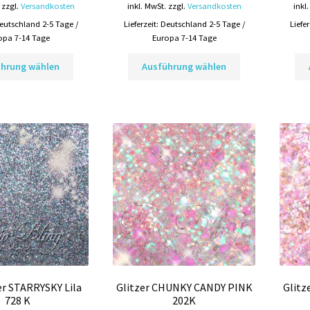
zzgl.
Versandkosten
inkl. MwSt.
zzgl.
Versandkosten
inkl
eutschland 2-5 Tage /
Lieferzeit:
Deutschland 2-5 Tage /
Liefe
opa 7-14 Tage
Europa 7-14 Tage
Dieses
Dieses
ührung wählen
Ausführung wählen
Produkt
Produkt
weist
weist
mehrere
mehrere
Varianten
Varianten
auf.
auf.
Die
Die
Optionen
Optionen
können
können
auf
auf
der
der
Produktseite
Produktseite
gewählt
gewählt
werden
werden
er STARRYSKY Lila
Glitzer CHUNKY CANDY PINK
Glit
728 K
202K