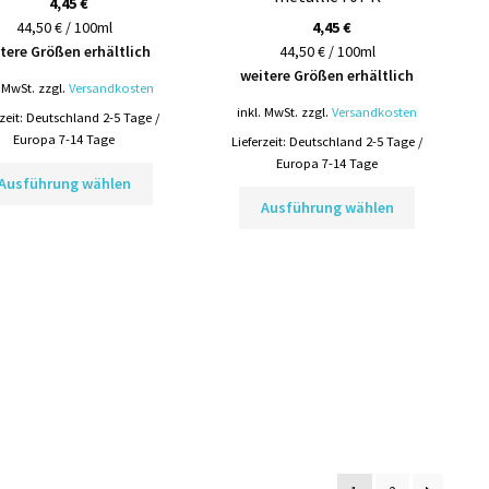
auf
auf
4,45
€
der
der
44,50 € / 100ml
4,45
€
Produktseite
Produktsei
tere Größen erhältlich
44,50 € / 100ml
gewählt
gewählt
weitere Größen erhältlich
. MwSt.
zzgl.
Versandkosten
werden
werden
inkl. MwSt.
zzgl.
Versandkosten
rzeit:
Deutschland 2-5 Tage /
Europa 7-14 Tage
Lieferzeit:
Deutschland 2-5 Tage /
Europa 7-14 Tage
Dieses
Ausführung wählen
Produkt
Dieses
Ausführung wählen
weist
Produkt
mehrere
weist
Varianten
mehrere
auf.
Varianten
Die
auf.
Optionen
Die
können
Optionen
auf
können
der
auf
Produktseite
der
gewählt
Produktsei
werden
gewählt