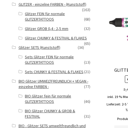
GLITZER - einzelne FARBEN - (Kunststoff)
(163)
Glitzer FEIN für normale
GLITZERTATTOOS
(68)
Glitzer GROB 0,4 - 2,5 mm
(32)
Glitzer CHUNKY & FESTIVAL & FLAKES
(65)
Glitzer SETS (Kunststoff)
(34)
Sets Glitzer FEIN für normale
GLITZERTATTOOS
(13)
GLITTE
Sets CHUNKY & FESTIVAL & FLAKES
(21)
BIO Glitzer UMWELTFREUNDLICH + VEGAN -
einzelne FARBEN -
(77)
3,
BIO Glitzer fein für normale
inkl. 19 % Mw
GLITZERTATTOOS
(46)
Lieferzeit:
2-5
T
BIO Glitzer CHUNKY & GROB &
FESTIVAL
(31)
Produkt
BIO - Glitzer SETS umweltfreundlich und