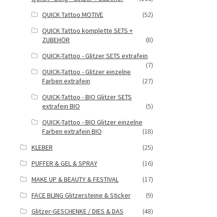
QUICK Tattoo MOTIVE
(52)
QUICK Tattoo komplette SETS +
ZUBEHÖR
(8)
QUICK-Tattoo - Glitzer SETS extrafein
(7)
QUICK-Tattoo - Glitzer einzelne
Farben extrafein
(27)
QUICK-Tattoo - BIO Glitzer SETS
extrafein BIO
(5)
QUICK-Tattoo - BIO Glitzer einzelne
Farben extrafein BIO
(18)
KLEBER
(25)
PUFFER & GEL & SPRAY
(16)
MAKE UP & BEAUTY & FESTIVAL
(17)
FACE BLING Glitzersteine & Sticker
(9)
Glitzer-GESCHENKE / DIES & DAS
(48)