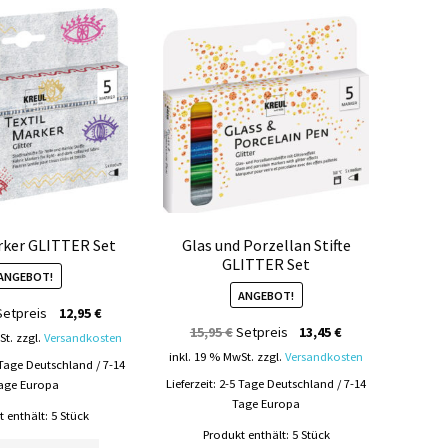
rker GLITTER Set
Glas und Porzellan Stifte
GLITTER Set
ANGEBOT!
ANGEBOT!
Ursprünglicher
Aktueller
Setpreis
12,95
€
Ursprünglicher
Aktueller
15,95
€
Setpreis
13,45
€
Preis
Preis
St.
zzgl.
Versandkosten
Preis
Preis
war:
ist:
inkl. 19 % MwSt.
zzgl.
Versandkosten
 Tage Deutschland / 7-14
war:
ist:
14,95 €
12,95 €.
Lieferzeit:
2-5 Tage Deutschland / 7-14
age Europa
15,95 €
13,45 €.
Tage Europa
 enthält: 5
Stück
Produkt enthält: 5
Stück