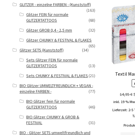
GLITZER - einzelne FARBEN - (Kunststoff)
(163)
Glitzer FEIN für normale
GLITZERTATTOOS
(68)
Glitzer GROB 0,4 - 2,5 mm
(32)
Glitzer CHUNKY & FESTIVAL & FLAKES
(65)
Glitzer SETS (Kunststoff)
(34)
Sets Glitzer FEIN für normale
GLITZERTATTOOS
(13)
Textil Ma
Sets CHUNKY & FESTIVAL & FLAKES
(21)
BIO Glitzer UMWELTFREUNDLICH + VEGAN -
einzelne FARBEN -
(77)
14,95
€
BIO Glitzer fein für normale
inkl. 19 % Mw
GLITZERTATTOOS
(46)
Lieferzeit:
2-5
T
BIO Glitzer CHUNKY & GROB &
FESTIVAL
(31)
Produkt
BIO - Glitzer SETS umweltfreundlich und