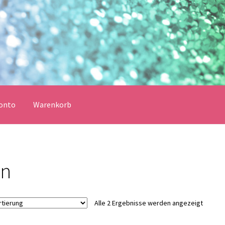
onto
Warenkorb
erklärung
Echtheit von Bewertungen
Impressum
Kasse
en
Vertrag widerrufen
Warenkorb
lungsbedingungen
Alle 2 Ergebnisse werden angezeigt