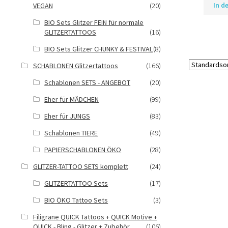
In d
VEGAN
(20)
BIO Sets Glitzer FEIN für normale
GLITZERTATTOOS
(16)
BIO Sets Glitzer CHUNKY & FESTIVAL
(8)
SCHABLONEN Glitzertattoos
(166)
Schablonen SETS - ANGEBOT
(20)
Eher für MÄDCHEN
(99)
Eher für JUNGS
(83)
Schablonen TIERE
(49)
PAPIERSCHABLONEN ÖKO
(28)
GLITZER-TATTOO SETS komplett
(24)
GLITZERTATTOO Sets
(17)
BIO ÖKO Tattoo Sets
(3)
Filigrane QUICK Tattoos + QUICK Motive +
QUICK - Bling - Glitzer + Zubehör
(106)