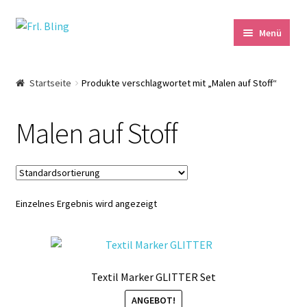
Zur
Springe
Menü
Navigation
zum
springen
Inhalt
Start
Startseite
Produkte verschlagwortet mit „Malen auf Stoff“
AGB und Kundeninformationen
Malen auf Stoff
Datenschutzerklärung
Echtheit von Bewertungen
Einzelnes Ergebnis wird angezeigt
Impressum
Kasse
Textil Marker GLITTER Set
Mein Konto
ANGEBOT!