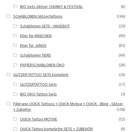
BIO Sets Glitzer CHUNKY & FESTIVAL
(8)
SCHABLONEN Glitzertattoos
(166)
Schablonen SETS - ANGEBOT
(20)
Eher für MÄDCHEN
(99)
Eher für JUNGS
(83)
Schablonen TIERE
(49)
PAPIERSCHABLONEN ÖKO
(28)
GLITZER-TATTOO SETS komplett
(24)
GLITZERTATTOO Sets
(17)
BIO ÖKO Tattoo Sets
(3)
Filigrane QUICK Tattoos + QUICK Motive + QUICK - Bling - Glitzer
+ Zubehör
(106)
QUICK Tattoo MOTIVE
(52)
QUICK Tattoo komplette SETS + ZUBEHÖR
(8)