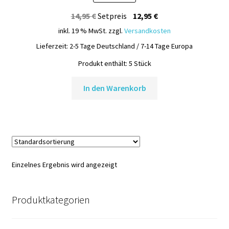
Produktinfos
Ursprünglicher
Aktueller
14,95
€
Setpreis
12,95
€
Preis
Preis
inkl. 19 % MwSt.
zzgl.
Versandkosten
Versandbedingungen
war:
ist:
Lieferzeit:
2-5 Tage Deutschland / 7-14 Tage Europa
14,95 €
12,95 €.
Vertrag widerrufen
Produkt enthält: 5
Stück
In den Warenkorb
Warenkorb
Widerrufsbelehrung / Muster-Widerrufsformular
Zahlungsbedingungen
Einzelnes Ergebnis wird angezeigt
Produktkategorien