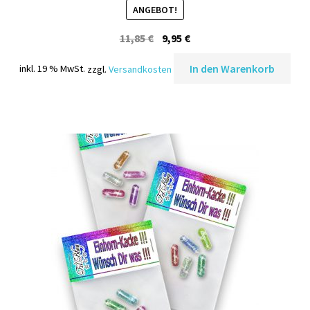
ANGEBOT!
Ursprünglicher
Aktueller
11,85
€
9,95
€
Preis
Preis
In den Warenkorb
inkl. 19 % MwSt.
zzgl.
Versandkosten
war:
ist:
11,85 €
9,95 €.