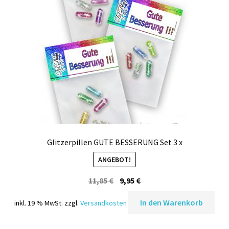
Glitzerpillen GUTE BESSERUNG Set 3 x
ANGEBOT!
Ursprünglicher
Aktueller
11,85
€
9,95
€
Preis
Preis
In den Warenkorb
inkl. 19 % MwSt.
zzgl.
Versandkosten
war:
ist:
11,85 €
9,95 €.