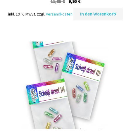
Ursprünglicher
Aktueller
11,85
€
9,95
€
Preis
Preis
In den Warenkorb
inkl. 19 % MwSt.
zzgl.
Versandkosten
war:
ist:
11,85 €
9,95 €.