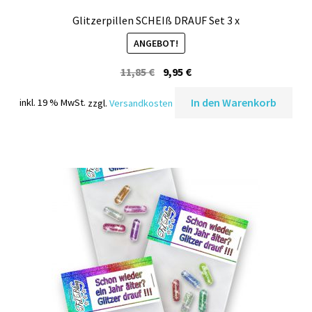
Glitzerpillen SCHEIß DRAUF Set 3 x
ANGEBOT!
Ursprünglicher
Aktueller
11,85
€
9,95
€
Preis
Preis
In den Warenkorb
inkl. 19 % MwSt.
zzgl.
Versandkosten
war:
ist:
11,85 €
9,95 €.