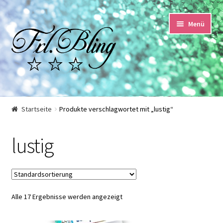
Zur
Springe
Menü
Navigation
zum
springen
Inhalt
Start
Startseite
Produkte verschlagwortet mit „lustig“
AGB und Kundeninformationen
lustig
Datenschutzerklärung
Echtheit von Bewertungen
Alle 17 Ergebnisse werden angezeigt
Impressum