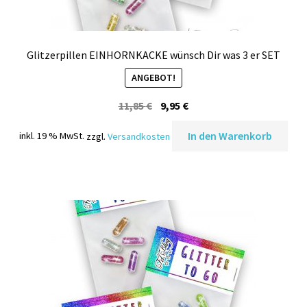
Glitzerpillen EINHORNKACKE wünsch Dir was 3 er SET
ANGEBOT!
Ursprünglicher
Aktueller
11,85
€
9,95
€
Preis
Preis
In den Warenkorb
inkl. 19 % MwSt.
zzgl.
Versandkosten
war:
ist:
11,85 €
9,95 €.