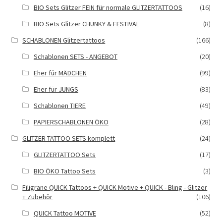
BIO Sets Glitzer FEIN für normale GLITZERTATTOOS
(16)
BIO Sets Glitzer CHUNKY & FESTIVAL
(8)
SCHABLONEN Glitzertattoos
(166)
Schablonen SETS - ANGEBOT
(20)
Eher für MÄDCHEN
(99)
Eher für JUNGS
(83)
Schablonen TIERE
(49)
PAPIERSCHABLONEN ÖKO
(28)
GLITZER-TATTOO SETS komplett
(24)
GLITZERTATTOO Sets
(17)
BIO ÖKO Tattoo Sets
(3)
Filigrane QUICK Tattoos + QUICK Motive + QUICK - Bling - Glitzer
+ Zubehör
(106)
QUICK Tattoo MOTIVE
(52)