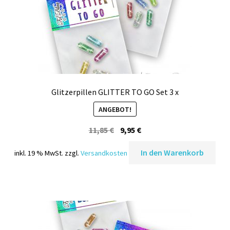
Glitzerpillen GLITTER TO GO Set 3 x
ANGEBOT!
Ursprünglicher
Aktueller
11,85
€
9,95
€
Preis
Preis
In den Warenkorb
inkl. 19 % MwSt.
zzgl.
Versandkosten
war:
ist:
11,85 €
9,95 €.