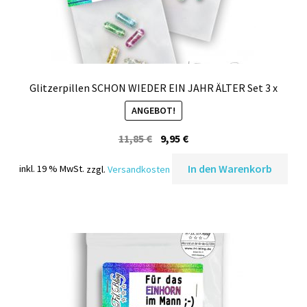
Glitzerpillen SCHON WIEDER EIN JAHR ÄLTER Set 3 x
ANGEBOT!
Ursprünglicher
Aktueller
11,85
€
9,95
€
Preis
Preis
In den Warenkorb
inkl. 19 % MwSt.
zzgl.
Versandkosten
war:
ist:
11,85 €
9,95 €.