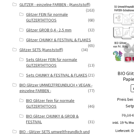
GLITZER - einzelne FARBEN - (Kunststoff)
(163)
Glitzer FEIN für normale
GLITZERTATTOOS
(68)
Glitzer GROB 0,4 - 2,5 mm
(32)
Glitzer CHUNKY & FESTIVAL & FLAKES
(65)
Glitzer SETS (Kunststoff)
(34)
Sets Glitzer FEIN für normale
GLITZERTATTOOS
(13)
BIO Gli
Sets CHUNKY & FESTIVAL & FLAKES
(21)
Papi
BIO Glitzer UMWELTFREUNDLICH + VEGAN -
einzelne FARBEN -
(77)
Preis bei
BIO Glitzer fein für normale
Setp
GLITZERTATTOOS
(46)
70,10
BIO Glitzer CHUNKY & GROB &
FESTIVAL
(31)
inkl. 19 % Mw
Lieferzeit:
D
BIO - Glitzer SETS umweltfreundlich und