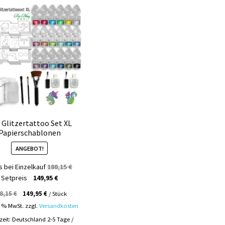
 Glitzertattoo Set XL
Papierschablonen
ANGEBOT!
Ursprünglicher
s bei Einzelkauf
188,15
€
Aktueller
Preis
Setpreis
149,95
€
Preis
war:
8,15
€
149,95
€
/
Stück
ist:
188,15 €
9 % MwSt.
zzgl.
Versandkosten
149,95 €.
rzeit:
Deutschland 2-5 Tage /