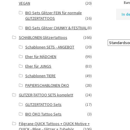
Eur
VEGAN
(20)
BIO Sets Glitzer FEIN für normale
In d
GLITZERTATTOOS
(16)
BIO Sets Glitzer CHUNKY & FESTIVAL
(8)
SCHABLONEN Glitzertattoos
(166)
Schablonen SETS - ANGEBOT
(20)
Eher für MÄDCHEN
(99)
Eher für JUNGS
(83)
Schablonen TIERE
(49)
PAPIERSCHABLONEN ÖKO
(28)
GLITZER-TATTOO SETS komplett
(24)
GLITZERTATTOO Sets
(17)
BIO ÖKO Tattoo Sets
(3)
Filigrane QUICK Tattoos + QUICK Motive +
QUICK - Bling - Glitzer + Zubehör
(106)