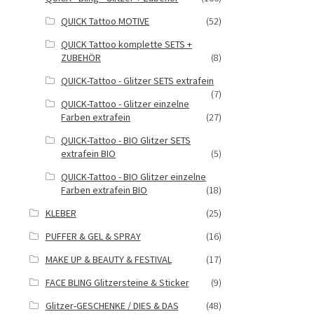
QUICK Tattoo MOTIVE
(52)
QUICK Tattoo komplette SETS +
ZUBEHÖR
(8)
QUICK-Tattoo - Glitzer SETS extrafein
(7)
QUICK-Tattoo - Glitzer einzelne
Farben extrafein
(27)
QUICK-Tattoo - BIO Glitzer SETS
extrafein BIO
(5)
QUICK-Tattoo - BIO Glitzer einzelne
Farben extrafein BIO
(18)
KLEBER
(25)
PUFFER & GEL & SPRAY
(16)
MAKE UP & BEAUTY & FESTIVAL
(17)
FACE BLING Glitzersteine & Sticker
(9)
Glitzer-GESCHENKE / DIES & DAS
(48)