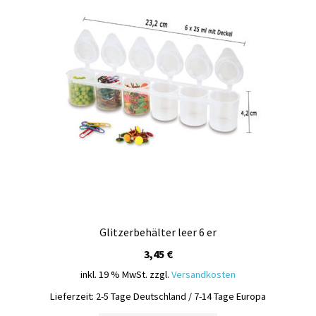
Kasse
Mein Konto
Produktinfos
Versandbedingungen
Vertrag widerrufen
Warenkorb
Widerrufsbelehrung / Muster-Widerrufsformular
Glitzerbehälter leer 6 er
3,45
€
Zahlungsbedingungen
inkl. 19 % MwSt.
zzgl.
Versandkosten
Lieferzeit:
2-5 Tage Deutschland / 7-14 Tage Europa