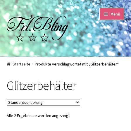
Zur
Springe
Menü
Navigation
zum
springen
Inhalt
Start
Startseite
Produkte verschlagwortet mit „Glitzerbehälter“
AGB und Kundeninformationen
Glitzerbehälter
Datenschutzerklärung
Echtheit von Bewertungen
Alle 2 Ergebnisse werden angezeigt
Impressum