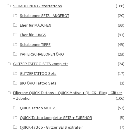
SCHABLONEN Glitzertattoos
(166)
Schablonen SETS - ANGEBOT
(20)
Eher für MÄDCHEN
(99)
Eher für JUNGS
(83)
Schablonen TIERE
(49)
PAPIERSCHABLONEN ÖKO
(28)
GLITZER-TATTOO SETS komplett
(24)
GLITZERTATTOO Sets
(17)
BIO ÖKO Tattoo Sets
(3)
Filigrane QUICK Tattoos + QUICK Motive + QUICK - Bling - Glitzer
+ Zubehör
(106)
QUICK Tattoo MOTIVE
(52)
QUICK Tattoo komplette SETS + ZUBEHÖR
(8)
QUICK-Tattoo - Glitzer SETS extrafein
(7)