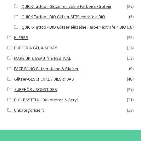
QUICK-Tattoo - Glitzer einzelne Farben extrafein
(27)
QUICK-Tattoo - BIO Glitzer SETS extrafein BIO
(5)
QUICK-Tattoo - BIO Glitzer einzelne Farben extrafein BIO
(18)
KLEBER
(25)
PUFFER & GEL & SPRAY
(16)
MAKE UP & BEAUTY & FESTIVAL
(17)
FACE BLING Glitzersteine & Sticker
(9)
Glitzer-GESCHENKE / DIES & DAS
(48)
ZUBEHÖR / SONSTIGES
(27)
DIY - BASTELN - Dekorieren & Acryl
(21)
Unkategorisiert
(13)