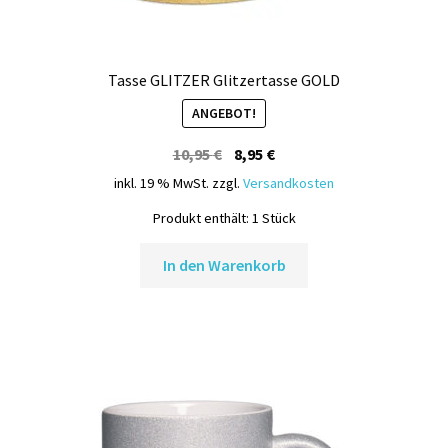
Tasse GLITZER Glitzertasse GOLD
ANGEBOT!
Ursprünglicher
Aktueller
10,95
€
8,95
€
Preis
Preis
inkl. 19 % MwSt.
zzgl.
Versandkosten
war:
ist:
Produkt enthält: 1
Stück
10,95 €
8,95 €.
In den Warenkorb