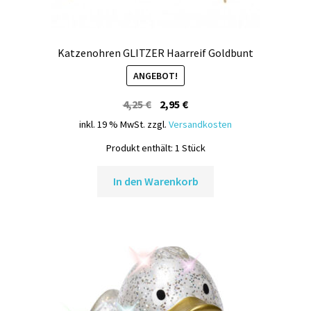
Katzenohren GLITZER Haarreif Goldbunt
ANGEBOT!
Ursprünglicher
Aktueller
4,25
€
2,95
€
Preis
Preis
inkl. 19 % MwSt.
zzgl.
Versandkosten
war:
ist:
Produkt enthält: 1
Stück
4,25 €
2,95 €.
In den Warenkorb