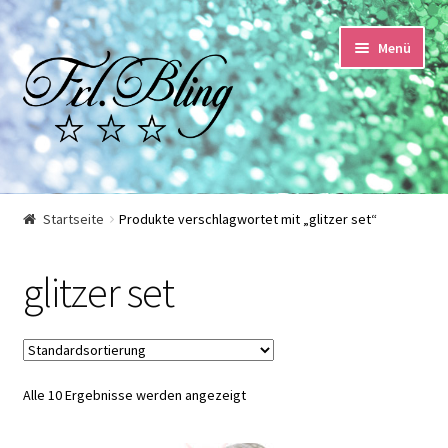
Zur
Springe
Menü
Navigation
zum
springen
Inhalt
Start
Startseite
Produkte verschlagwortet mit „glitzer set“
AGB und Kundeninformationen
glitzer set
Datenschutzerklärung
Echtheit von Bewertungen
Alle 10 Ergebnisse werden angezeigt
Impressum