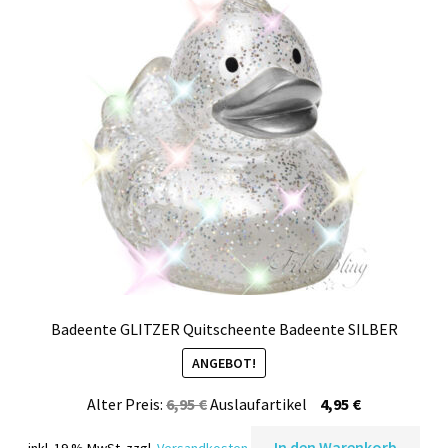
Kasse
Mein Konto
Produktinfos
Versandbedingungen
Vertrag widerrufen
Warenkorb
Widerrufsbelehrung / Muster-Widerrufsformular
Badeente GLITZER Quitscheente Badeente SILBER
ANGEBOT!
Zahlungsbedingungen
Ursprünglicher
Aktueller
Alter Preis:
6,95
€
Auslaufartikel
4,95
€
Preis
Preis
In den Warenkorb