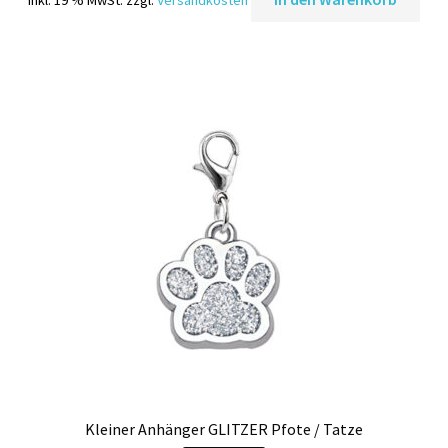
inkl. 19 % MwSt.
zzgl.
Versandkosten
war:
ist:
6,95 €
4,95 €.
Kleiner Anhänger GLITZER Pfote / Tatze