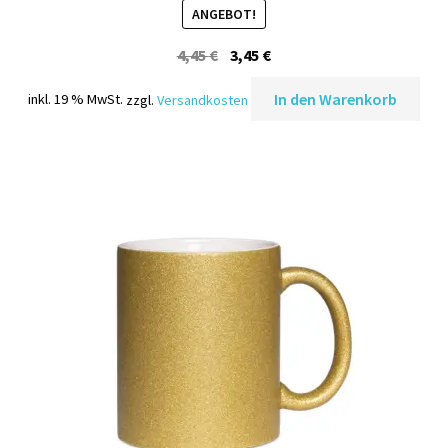
ANGEBOT!
Ursprünglicher
Aktueller
4,45
€
3,45
€
Preis
Preis
In den Warenkorb
inkl. 19 % MwSt.
zzgl.
Versandkosten
war:
ist:
4,45 €
3,45 €.