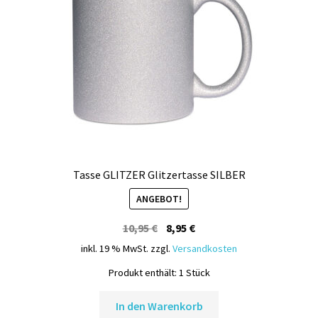
Tasse GLITZER Glitzertasse SILBER
ANGEBOT!
Ursprünglicher
Aktueller
10,95
€
8,95
€
Preis
Preis
inkl. 19 % MwSt.
zzgl.
Versandkosten
war:
ist:
Produkt enthält: 1
Stück
10,95 €
8,95 €.
In den Warenkorb