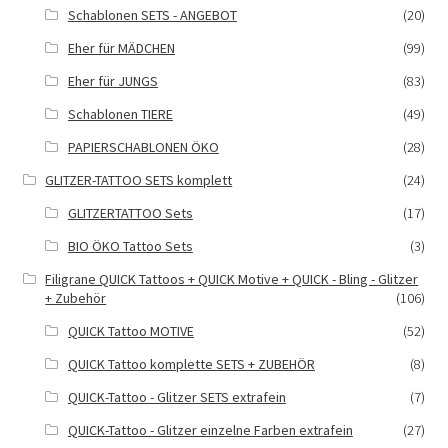
Schablonen SETS - ANGEBOT
(20)
Eher für MÄDCHEN
(99)
Eher für JUNGS
(83)
Schablonen TIERE
(49)
PAPIERSCHABLONEN ÖKO
(28)
GLITZER-TATTOO SETS komplett
(24)
GLITZERTATTOO Sets
(17)
BIO ÖKO Tattoo Sets
(3)
Filigrane QUICK Tattoos + QUICK Motive + QUICK - Bling - Glitzer
+ Zubehör
(106)
QUICK Tattoo MOTIVE
(52)
QUICK Tattoo komplette SETS + ZUBEHÖR
(8)
QUICK-Tattoo - Glitzer SETS extrafein
(7)
QUICK-Tattoo - Glitzer einzelne Farben extrafein
(27)