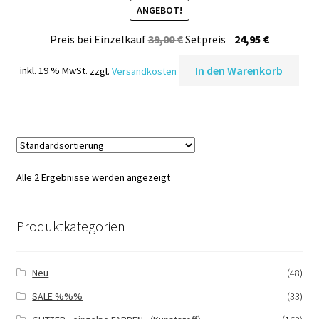
ANGEBOT!
Ursprünglicher
Aktueller
Preis bei Einzelkauf
39,00
€
Setpreis
24,95
€
Preis
Preis
In den Warenkorb
inkl. 19 % MwSt.
zzgl.
Versandkosten
war:
ist:
39,00 €
24,95 €.
Alle 2 Ergebnisse werden angezeigt
Produktkategorien
Neu
(48)
SALE %%%
(33)