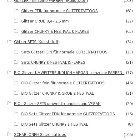
GLITZER - einzelne FARBEN - (Kunststoff)
(163)
Glitzer FEIN für normale GLITZERTATTOOS
(68)
Glitzer GROB 0,4 - 2,5 mm
(32)
Glitzer CHUNKY & FESTIVAL & FLAKES
(65)
Glitzer SETS (Kunststoff)
(34)
Sets Glitzer FEIN für normale GLITZERTATTOOS
(13)
Sets CHUNKY & FESTIVAL & FLAKES
(21)
BIO Glitzer UMWELTFREUNDLICH + VEGAN - einzelne FARBEN -
(77)
BIO Glitzer fein für normale GLITZERTATTOOS
(46)
BIO Glitzer CHUNKY & GROB & FESTIVAL
(31)
BIO - Glitzer SETS umweltfreundlich und VEGAN
(20)
BIO Sets Glitzer FEIN für normale GLITZERTATTOOS
(16)
BIO Sets Glitzer CHUNKY & FESTIVAL
(8)
SCHABLONEN Glitzertattoos
(166)