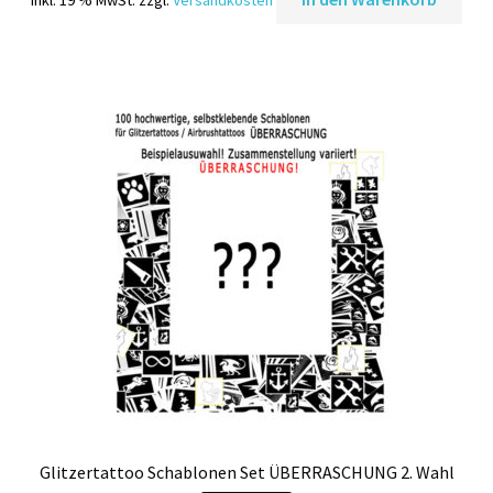
inkl. 19 % MwSt.
zzgl.
Versandkosten
war:
ist:
39,00 €
34,00 €.
Glitzertattoo Schablonen Set ÜBERRASCHUNG 2. Wahl