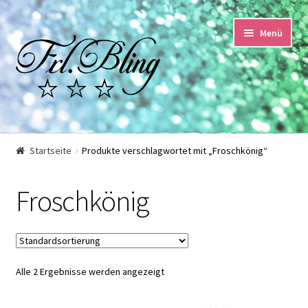
Zur
Springe
Menü
Navigation
zum
springen
Inhalt
Start
Startseite
Produkte verschlagwortet mit „Froschkönig“
AGB und Kundeninformationen
Froschkönig
Datenschutzerklärung
Echtheit von Bewertungen
Alle 2 Ergebnisse werden angezeigt
Impressum