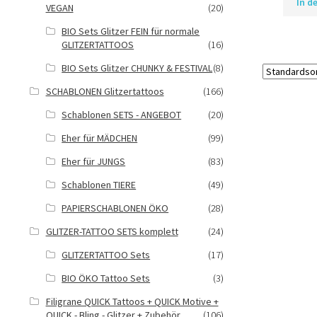
In d
VEGAN
(20)
BIO Sets Glitzer FEIN für normale
GLITZERTATTOOS
(16)
BIO Sets Glitzer CHUNKY & FESTIVAL
(8)
SCHABLONEN Glitzertattoos
(166)
Schablonen SETS - ANGEBOT
(20)
Eher für MÄDCHEN
(99)
Eher für JUNGS
(83)
Schablonen TIERE
(49)
PAPIERSCHABLONEN ÖKO
(28)
GLITZER-TATTOO SETS komplett
(24)
GLITZERTATTOO Sets
(17)
BIO ÖKO Tattoo Sets
(3)
Filigrane QUICK Tattoos + QUICK Motive +
QUICK - Bling - Glitzer + Zubehör
(106)