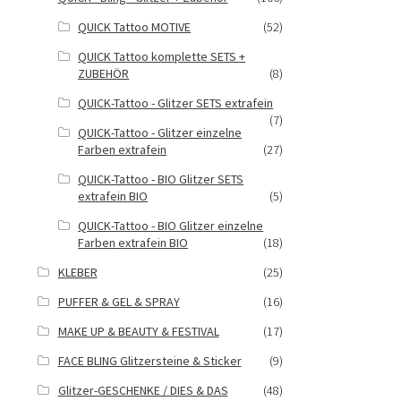
QUICK Tattoo MOTIVE
(52)
QUICK Tattoo komplette SETS +
ZUBEHÖR
(8)
QUICK-Tattoo - Glitzer SETS extrafein
(7)
QUICK-Tattoo - Glitzer einzelne
Farben extrafein
(27)
QUICK-Tattoo - BIO Glitzer SETS
extrafein BIO
(5)
QUICK-Tattoo - BIO Glitzer einzelne
Farben extrafein BIO
(18)
KLEBER
(25)
PUFFER & GEL & SPRAY
(16)
MAKE UP & BEAUTY & FESTIVAL
(17)
FACE BLING Glitzersteine & Sticker
(9)
Glitzer-GESCHENKE / DIES & DAS
(48)