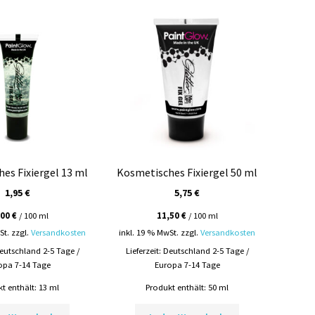
es Fixiergel 13 ml
Kosmetisches Fixiergel 50 ml
1,95
€
5,75
€
,00
€
/
100
ml
11,50
€
/
100
ml
St.
zzgl.
Versandkosten
inkl. 19 % MwSt.
zzgl.
Versandkosten
eutschland 2-5 Tage /
Lieferzeit:
Deutschland 2-5 Tage /
opa 7-14 Tage
Europa 7-14 Tage
t enthält: 13
ml
Produkt enthält: 50
ml