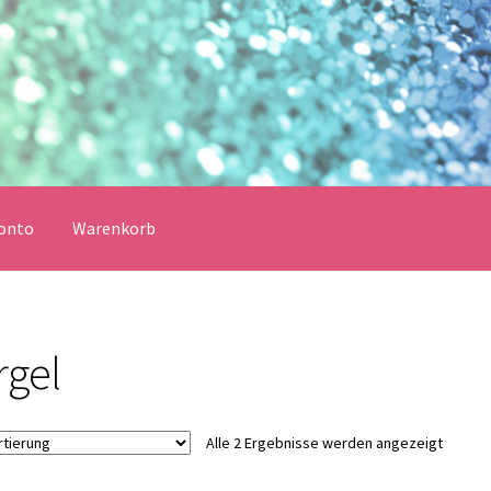
onto
Warenkorb
erklärung
Echtheit von Bewertungen
Impressum
Kasse
rgel
Vertrag widerrufen
Warenkorb
lungsbedingungen
Alle 2 Ergebnisse werden angezeigt