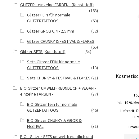
GLITZER - einzelne FARBEN - (Kunststoff)
(163)
Glitzer FEIN für normale
GLITZERTATTOOS
(68)
Glitzer GROB 0,4 - 2,5 mm
(32)
Glitzer CHUNKY & FESTIVAL & FLAKES
(65)
Glitzer SETS (Kunststoff)
(34)
Sets Glitzer FEIN für normale
GLITZERTATTOOS
(13)
Kosmetisch
Sets CHUNKY & FESTIVAL & FLAKES
(21)
BIO Glitzer UMWELTFREUNDLICH + VEGAN -
einzelne FARBEN -
(77)
15
inkl. 19 % Mw
BIO Glitzer fein für normale
GLITZERTATTOOS
(46)
Lieferzeit:
D
Eur
BIO Glitzer CHUNKY & GROB &
FESTIVAL
(31)
Produk
BIO - Glitzer SETS umweltfreundlich und