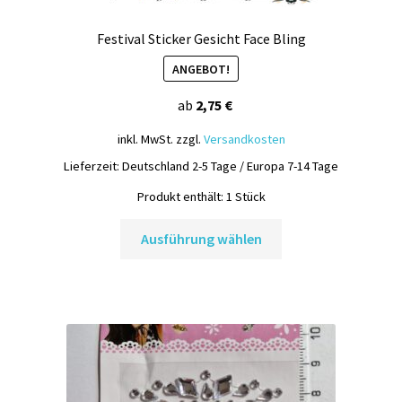
Festival Sticker Gesicht Face Bling
ANGEBOT!
ab
2,75
€
inkl. MwSt.
zzgl.
Versandkosten
Lieferzeit:
Deutschland 2-5 Tage / Europa 7-14 Tage
Produkt enthält: 1
Stück
Dieses
Ausführung wählen
Produkt
weist
mehrere
Varianten
auf.
Die
Optionen