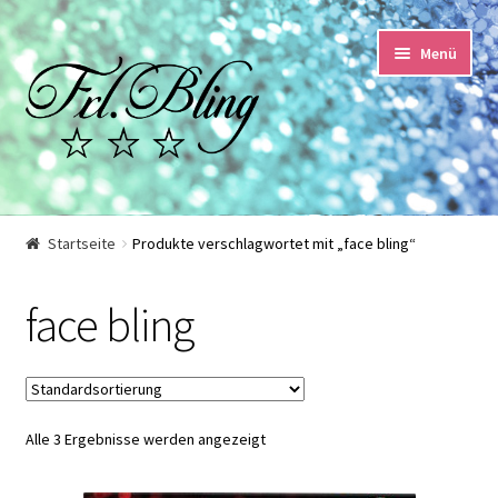
Zur
Springe
Menü
Navigation
zum
springen
Inhalt
Start
Startseite
Produkte verschlagwortet mit „face bling“
AGB und Kundeninformationen
face bling
Datenschutzerklärung
Echtheit von Bewertungen
Alle 3 Ergebnisse werden angezeigt
Impressum