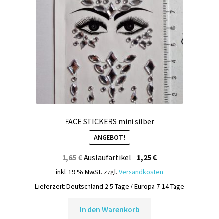
können
auf
der
Produktseite
gewählt
werden
FACE STICKERS mini silber
ANGEBOT!
Ursprünglicher
Aktueller
1,65
€
Auslaufartikel
1,25
€
Preis
Preis
inkl. 19 % MwSt.
zzgl.
Versandkosten
war:
ist:
Lieferzeit:
Deutschland 2-5 Tage / Europa 7-14 Tage
1,65 €
1,25 €.
In den Warenkorb