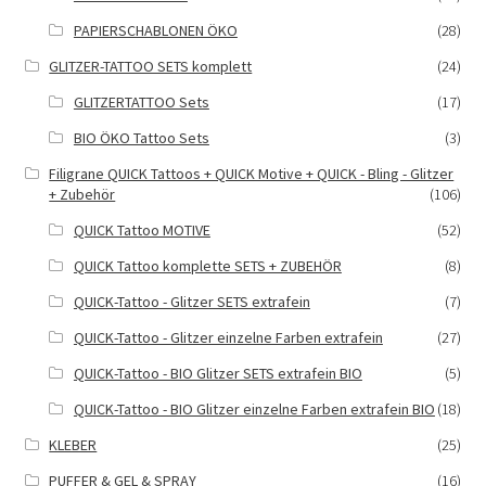
PAPIERSCHABLONEN ÖKO
(28)
GLITZER-TATTOO SETS komplett
(24)
GLITZERTATTOO Sets
(17)
BIO ÖKO Tattoo Sets
(3)
Filigrane QUICK Tattoos + QUICK Motive + QUICK - Bling - Glitzer
+ Zubehör
(106)
QUICK Tattoo MOTIVE
(52)
QUICK Tattoo komplette SETS + ZUBEHÖR
(8)
QUICK-Tattoo - Glitzer SETS extrafein
(7)
QUICK-Tattoo - Glitzer einzelne Farben extrafein
(27)
QUICK-Tattoo - BIO Glitzer SETS extrafein BIO
(5)
QUICK-Tattoo - BIO Glitzer einzelne Farben extrafein BIO
(18)
KLEBER
(25)
PUFFER & GEL & SPRAY
(16)