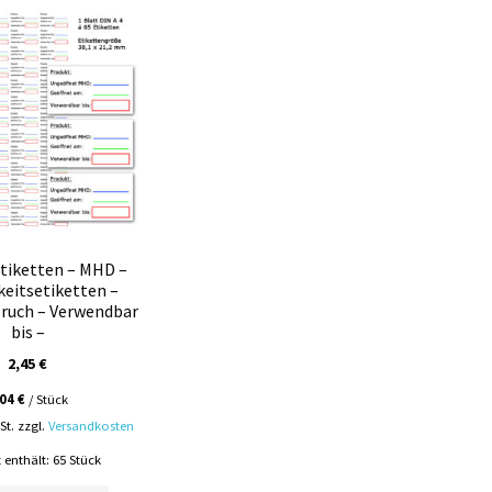
tiketten – MHD –
keitsetiketten –
ruch – Verwendbar
bis –
2,45
€
,04
€
/
Stück
St.
zzgl.
Versandkosten
 enthält: 65
Stück