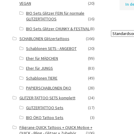
VEGAN
(20)
In d
BIO Sets Glitzer FEIN für normale
GLITZERTATTOOS
(16)
BIO Sets Glitzer CHUNKY & FESTIVAL
(8)
SCHABLONEN Glitzertattoos
(166)
Schablonen SETS - ANGEBOT
(20)
Eher für MÄDCHEN
(99)
Eher für JUNGS
(83)
Schablonen TIERE
(49)
PAPIERSCHABLONEN ÖKO
(28)
GLITZER-TATTOO SETS komplett
(24)
GLITZERTATTOO Sets
(17)
BIO ÖKO Tattoo Sets
(3)
Filigrane QUICK Tattoos + QUICK Motive +
QUICK - Bling - Glitzer + Zubehör
(106)