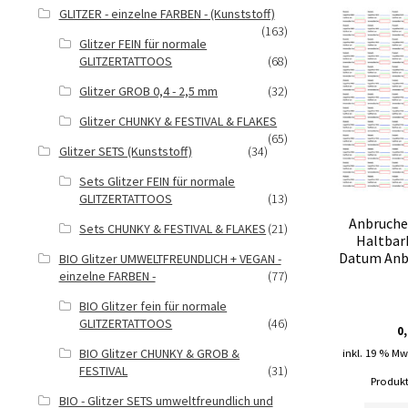
GLITZER - einzelne FARBEN - (Kunststoff)
(163)
Glitzer FEIN für normale
GLITZERTATTOOS
(68)
Glitzer GROB 0,4 - 2,5 mm
(32)
Glitzer CHUNKY & FESTIVAL & FLAKES
(65)
Glitzer SETS (Kunststoff)
(34)
Sets Glitzer FEIN für normale
GLITZERTATTOOS
(13)
Anbruche
Sets CHUNKY & FESTIVAL & FLAKES
(21)
Haltbar
Datum Anb
BIO Glitzer UMWELTFREUNDLICH + VEGAN -
einzelne FARBEN -
(77)
BIO Glitzer fein für normale
GLITZERTATTOOS
(46)
0
BIO Glitzer CHUNKY & GROB &
inkl. 19 % Mw
FESTIVAL
(31)
Produkt
BIO - Glitzer SETS umweltfreundlich und