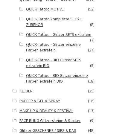
QUICK Tattoo MOTIVE
(52)
QUICK Tattoo komplette SETS +
ZUBEHÖR
(8)
QUICK-Tattoo - Glitzer SETS extrafein
(7)
QUICK-Tattoo - Glitzer einzelne
Farben extrafein
(27)
QUICK-Tattoo - BIO Glitzer SETS
extrafein BIO
(5)
QUICK-Tattoo - BIO Glitzer einzelne
Farben extrafein BIO
(18)
KLEBER
(25)
PUFFER & GEL & SPRAY
(16)
MAKE UP & BEAUTY & FESTIVAL
(17)
FACE BLING Glitzersteine & Sticker
(9)
Glitzer-GESCHENKE / DIES & DAS
(48)