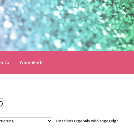
onto
Warenkorb
erklärung
Echtheit von Bewertungen
Impressum
Kasse
6
Vertrag widerrufen
Warenkorb
lungsbedingungen
Einzelnes Ergebnis wird angezeigt