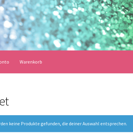
onto
Warenkorb
erklärung
Echtheit von Bewertungen
Impressum
Kasse
et
Vertrag widerrufen
Warenkorb
lungsbedingungen
rden keine Produkte gefunden, die deiner Auswahl entsprechen.