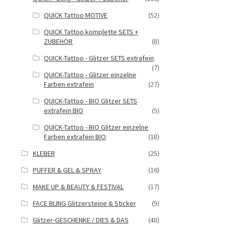
QUICK Tattoo MOTIVE
(52)
QUICK Tattoo komplette SETS +
ZUBEHÖR
(8)
QUICK-Tattoo - Glitzer SETS extrafein
(7)
QUICK-Tattoo - Glitzer einzelne
Farben extrafein
(27)
QUICK-Tattoo - BIO Glitzer SETS
extrafein BIO
(5)
QUICK-Tattoo - BIO Glitzer einzelne
Farben extrafein BIO
(18)
KLEBER
(25)
PUFFER & GEL & SPRAY
(16)
MAKE UP & BEAUTY & FESTIVAL
(17)
FACE BLING Glitzersteine & Sticker
(9)
Glitzer-GESCHENKE / DIES & DAS
(48)