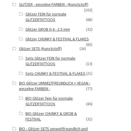
GLITZER - einzelne FARBEN - (Kunststoff)
(163)
Glitzer FEIN für normale
GLITZERTATTOOS
(68)
Glitzer GROB 0,4 - 2,5 mm
(32)
Glitzer CHUNKY & FESTIVAL & FLAKES
(65)
Glitzer SETS (Kunststoff)
(34)
Sets Glitzer FEIN für normale
GLITZERTATTOOS
(13)
Sets CHUNKY & FESTIVAL & FLAKES
(21)
BIO Glitzer UMWELTFREUNDLICH + VEGAN -
einzelne FARBEN -
(77)
BIO Glitzer fein für normale
GLITZERTATTOOS
(46)
BIO Glitzer CHUNKY & GROB &
FESTIVAL
(31)
BIO - Glitzer SETS umweltfreundlich und