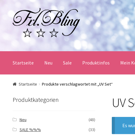
Zur
Springe
Navigation
zum
springen
Inhalt
Startseite
Neu
Sale
Produktinfos
Mein K
Start
AGB und Kundeninformationen
Datenschutz
Startseite
Produkte verschlagwortet mit „UV Set“
UV S
Mein Konto
Produktinfos
Versandbedingungen
Produktkategorien
Widerrufsbelehrung / Muster-Widerrufsformular
Zah
Neu
(48)
Es wu
SALE %%%
(33)