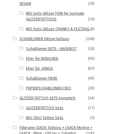
VEGAN
(20)
BIO Sets Glitzer FEIN für normale
GLITZERTATTOOS
(16)
BIO Sets Glitzer CHUNKY & FESTIVAL
(8)
SCHABLONEN Glitzertattoos
(166)
Schablonen SETS - ANGEBOT
(20)
Eher für MÄDCHEN
(99)
Eher für JUNGS
(83)
Schablonen TIERE
(49)
PAPIERSCHABLONEN ÖKO
(28)
GLITZER-TATTOO SETS komplett
(24)
GLITZERTATTOO Sets
(17)
BIO ÖKO Tattoo Sets
(3)
Filigrane QUICK Tattoos + QUICK Motive +
QUICK - Bling - Glitzer + Zubehör
(106)