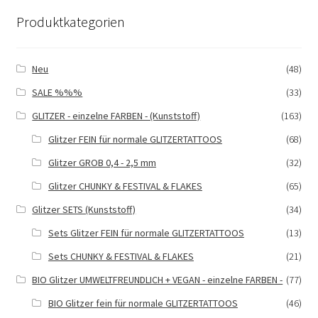
Kasse
Produktkategorien
Mein Konto
Neu
(48)
Produktinfos
SALE %%%
(33)
GLITZER - einzelne FARBEN - (Kunststoff)
(163)
Versandbedingungen
Glitzer FEIN für normale GLITZERTATTOOS
(68)
Vertrag widerrufen
Glitzer GROB 0,4 - 2,5 mm
(32)
Glitzer CHUNKY & FESTIVAL & FLAKES
(65)
Warenkorb
Glitzer SETS (Kunststoff)
(34)
Widerrufsbelehrung / Muster-Widerrufsformular
Sets Glitzer FEIN für normale GLITZERTATTOOS
(13)
Sets CHUNKY & FESTIVAL & FLAKES
(21)
Zahlungsbedingungen
BIO Glitzer UMWELTFREUNDLICH + VEGAN - einzelne FARBEN -
(77)
BIO Glitzer fein für normale GLITZERTATTOOS
(46)