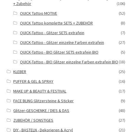
+ Zubehör
(106)
QUICK Tattoo MOTIVE
(52)
QUICK Tattoo komplette SETS + ZUBEHÖR
(8)
QUICK-Tattoo - Glitzer SETS extrafein
(7)
QUICK-Tattoo - Glitzer einzelne Farben extrafein
(27)
QUICK-Tattoo - BIO Glitzer SETS extrafein BIO
(5)
QUICK-Tattoo - BIO Glitzer einzelne Farben extrafein BIO
(18)
KLEBER
(25)
PUFFER & GEL & SPRAY
(16)
MAKE UP & BEAUTY & FESTIVAL
(17)
FACE BLING Glitzersteine & Sticker
(9)
Glitzer-GESCHENKE / DIES & DAS
(48)
ZUBEHÖR / SONSTIGES
(27)
DIY - BASTELN - Dekorieren & Acryl
(21)