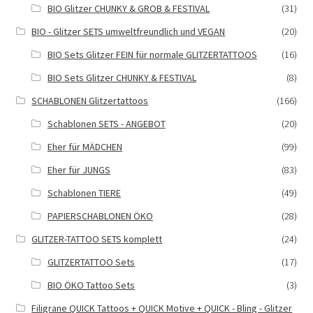
BIO Glitzer CHUNKY & GROB & FESTIVAL
(31)
BIO - Glitzer SETS umweltfreundlich und VEGAN
(20)
BIO Sets Glitzer FEIN für normale GLITZERTATTOOS
(16)
BIO Sets Glitzer CHUNKY & FESTIVAL
(8)
SCHABLONEN Glitzertattoos
(166)
Schablonen SETS - ANGEBOT
(20)
Eher für MÄDCHEN
(99)
Eher für JUNGS
(83)
Schablonen TIERE
(49)
PAPIERSCHABLONEN ÖKO
(28)
GLITZER-TATTOO SETS komplett
(24)
GLITZERTATTOO Sets
(17)
BIO ÖKO Tattoo Sets
(3)
Filigrane QUICK Tattoos + QUICK Motive + QUICK - Bling - Glitzer