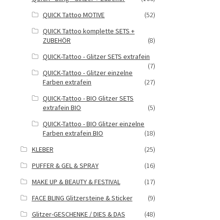
QUICK Tattoo MOTIVE
(52)
QUICK Tattoo komplette SETS +
ZUBEHÖR
(8)
QUICK-Tattoo - Glitzer SETS extrafein
(7)
QUICK-Tattoo - Glitzer einzelne
Farben extrafein
(27)
QUICK-Tattoo - BIO Glitzer SETS
extrafein BIO
(5)
QUICK-Tattoo - BIO Glitzer einzelne
Farben extrafein BIO
(18)
KLEBER
(25)
PUFFER & GEL & SPRAY
(16)
MAKE UP & BEAUTY & FESTIVAL
(17)
FACE BLING Glitzersteine & Sticker
(9)
Glitzer-GESCHENKE / DIES & DAS
(48)