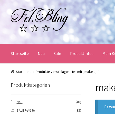
Zur
Springe
Navigation
zum
springen
Inhalt
Startseite
Neu
Sale
Produktinfos
Mein K
Start
AGB und Kundeninformationen
Datenschutz
Startseite
Produkte verschlagwortet mit „make up“
mak
Mein Konto
Produktinfos
Versandbedingungen
Produktkategorien
Widerrufsbelehrung / Muster-Widerrufsformular
Zah
Neu
(48)
Es wu
SALE %%%
(33)