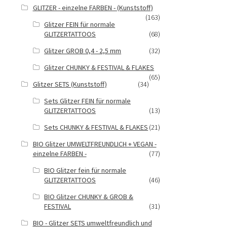
GLITZER - einzelne FARBEN - (Kunststoff)
(163)
Glitzer FEIN für normale
GLITZERTATTOOS
(68)
Glitzer GROB 0,4 - 2,5 mm
(32)
Glitzer CHUNKY & FESTIVAL & FLAKES
(65)
Glitzer SETS (Kunststoff)
(34)
Sets Glitzer FEIN für normale
GLITZERTATTOOS
(13)
Sets CHUNKY & FESTIVAL & FLAKES
(21)
BIO Glitzer UMWELTFREUNDLICH + VEGAN -
einzelne FARBEN -
(77)
BIO Glitzer fein für normale
GLITZERTATTOOS
(46)
BIO Glitzer CHUNKY & GROB &
FESTIVAL
(31)
BIO - Glitzer SETS umweltfreundlich und