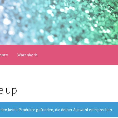
onto
Warenkorb
erklärung
Echtheit von Bewertungen
Impressum
Kasse
e up
Vertrag widerrufen
Warenkorb
lungsbedingungen
rden keine Produkte gefunden, die deiner Auswahl entsprechen.