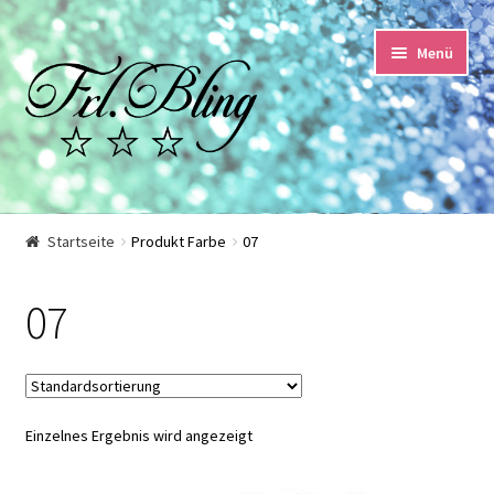
Zur
Springe
Menü
Navigation
zum
springen
Inhalt
Start
Startseite
Produkt Farbe
07
AGB und Kundeninformationen
07
Datenschutzerklärung
Echtheit von Bewertungen
Einzelnes Ergebnis wird angezeigt
Impressum