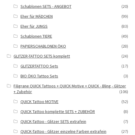
Schablonen SETS - ANGEBOT
(20)
Eher für MÄDCHEN
(99)
Eher für JUNGS
(83)
Schablonen TIERE
(49)
PAPIERSCHABLONEN ÖKO
(28)
GLITZER-TATTOO SETS komplett
(24)
GLITZERTATTOO Sets
(17)
BIO ÖKO Tattoo Sets
(3)
Filigrane QUICK Tattoos + QUICK Motive + QUICK - Bling - Glitzer
+ Zubehör
(106)
QUICK Tattoo MOTIVE
(52)
QUICK Tattoo komplette SETS + ZUBEHÖR
(8)
QUICK-Tattoo - Glitzer SETS extrafein
(7)
QUICK-Tattoo - Glitzer einzelne Farben extrafein
(27)