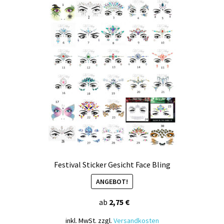
Kasse
Mein Konto
Produktinfos
Versandbedingungen
Vertrag widerrufen
Warenkorb
Widerrufsbelehrung / Muster-Widerrufsformular
Festival Sticker Gesicht Face Bling
ANGEBOT!
Zahlungsbedingungen
ab
2,75
€
inkl. MwSt.
zzgl.
Versandkosten