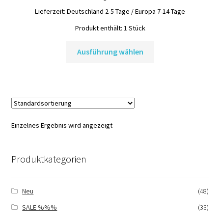
Lieferzeit:
Deutschland 2-5 Tage / Europa 7-14 Tage
Produkt enthält: 1
Stück
Dieses
Ausführung wählen
Produkt
weist
mehrere
Varianten
auf.
Die
Einzelnes Ergebnis wird angezeigt
Optionen
können
auf
Produktkategorien
der
Produktseite
gewählt
Neu
(48)
werden
SALE %%%
(33)